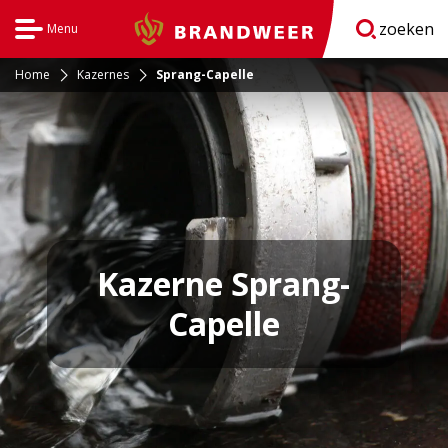
zoeken
Menu
Brandweer
Open
navigatie
Home
Kazernes
Sprang-Capelle
Kazerne Sprang-
Capelle