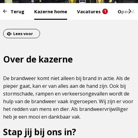
Start
Terug
Kazerne home
Vacatures
Open da
1
van
het
Eind
menu:
van
Lees voor
het
menu
Over de kazerne
De brandweer komt niet alleen bij brand in actie. Als de
pieper gaat, kan er van alles aan de hand zijn. Ook bij
stormschade, rampen en verkeersongevallen wordt de
hulp van de brandweer vaak ingeroepen. Wij zijn er voor
het redden van mens en dier. Als brandweervrijwilliger
heb je een mooi en dankbaar vak.
Stap jij bij ons in?