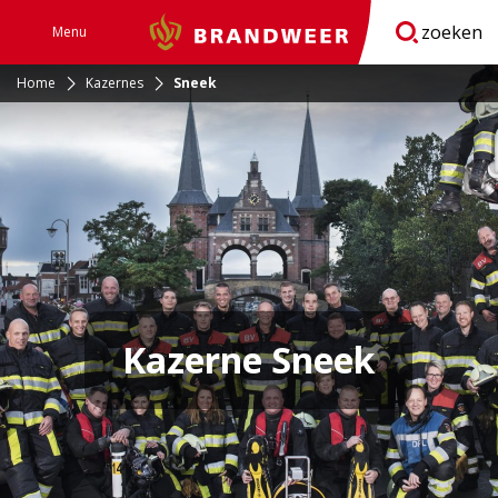
zoeken
Menu
Brandweer
Open
navigatie
Home
Kazernes
Sneek
Kazerne Sneek