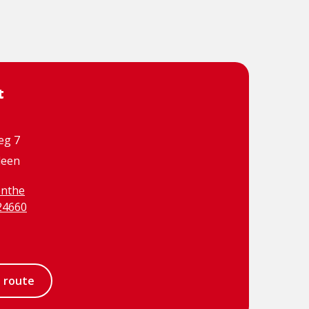
t
eg 7
leen
nthe
24660
book
e route