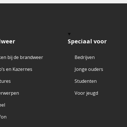
dweer
Speciaal voor
en bij de brandweer
Bedrijven
o’s en Kazernes
Jonge ouders
tures
Studenten
erwerpen
Voor jeugd
eel
fon