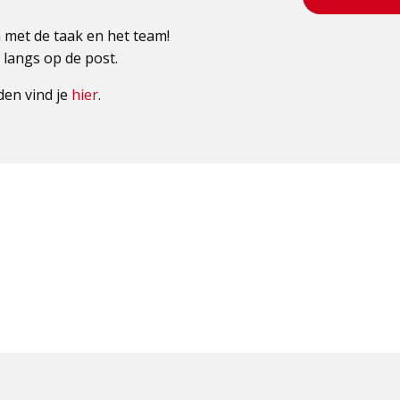
met de taak en het team!
langs op de post.
den vind je
hier
.
ok-