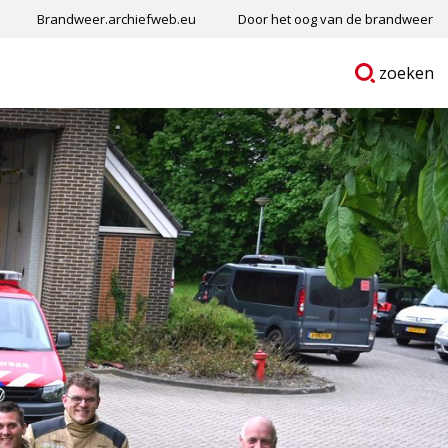
Brandweer.archiefweb.eu
Door het oog van de brandweer
Ga
p
zoeken
naar