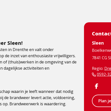
Contac
er Sleen!
Sleen
ten in Drenthe en valt onder
Boelkenw
p de inzet van enthousiaste vrijwilligers.
7841 CG S
 of (thuis)werken in de omgeving van de
 dagelijkse activiteiten en
Regio:
Dre
0592-3
Visit
schap waarin je leeft wanneer dat nodig
Face
ij de brandweer levert actie, voldoening,
Plan j
page
s op. Brandweerwerk is waardering.