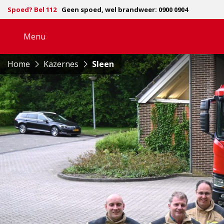
Spoed? Bel 112
Geen spoed, wel brandweer: 0900 0904
Menu
Open
navigatie
Home
Kazernes
Sleen