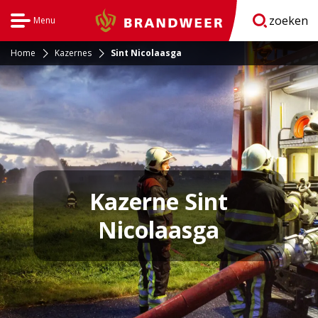
zoeken
Menu
Brandweer
Open
navigatie
Home
Kazernes
Sint Nicolaasga
Kazerne Sint
Nicolaasga