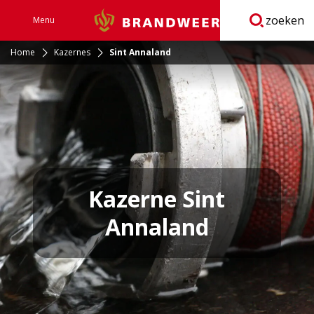
zoeken
Menu
Brandweer
Open
navigatie
Home
Kazernes
Sint Annaland
Kazerne Sint
Annaland