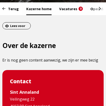
Start
Terug
Kazerne home
Vacatures
Open da
0
van
het
Eind
menu:
van
Lees voor
het
menu
Over de kazerne
Er is nog geen content aanwezig, we zijn er mee bezig
Contact
Sint Annaland
Veilingweg 22