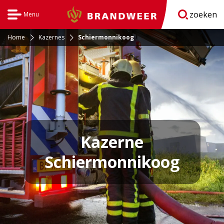
zoeken
Menu
Brandweer
Open
navigatie
Home
Kazernes
Schiermonnikoog
Kazerne
Schiermonnikoog