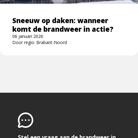
komt
de
Sneeuw op daken: wanneer
brandweer
komt de brandweer in actie?
in
actie?
06 januari 2026
Door regio: Brabant-Noord
Stel een vraag aan de brandweer in