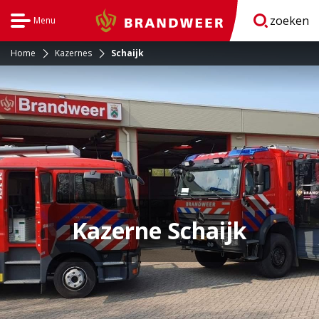
zoeken
Menu
Brandweer
Open
navigatie
Home
Kazernes
Schaijk
Kazerne Schaijk