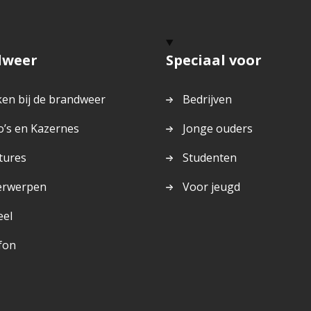
dweer
Speciaal voor
en bij de brandweer
Bedrijven
o’s en Kazernes
Jonge ouders
tures
Studenten
erwerpen
Voor jeugd
eel
fon