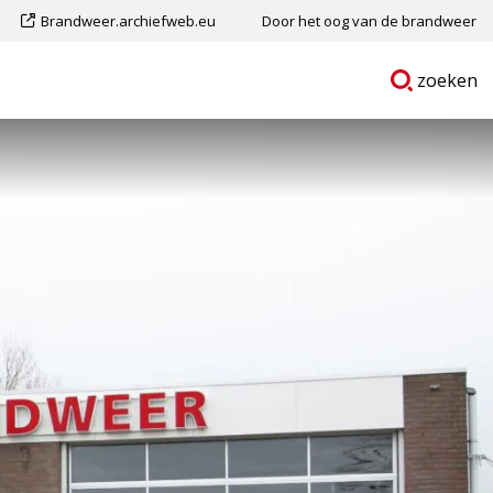
Dit
Brandweer.archiefweb.eu
Door het oog van de brandweer
is
Ga
p
zoeken
een
naar
externe
pagina