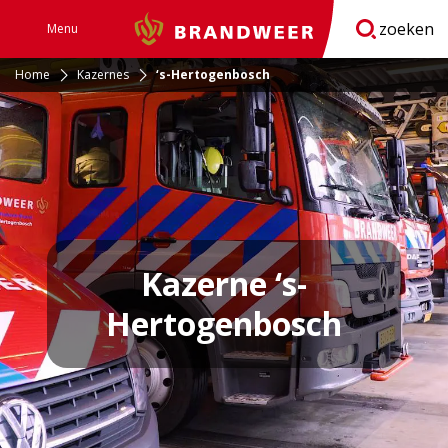
zoeken
Menu
Brandweer
Open
navigatie
Home
Kazernes
‘s-Hertogenbosch
Kazerne ‘s-
Hertogenbosch