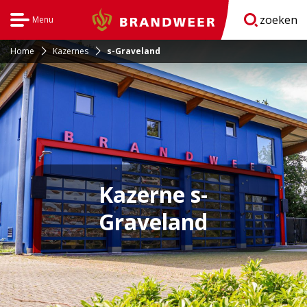
zoeken
Menu
Brandweer
Open
navigatie
Home
Kazernes
s-Graveland
Kazerne s-
Graveland