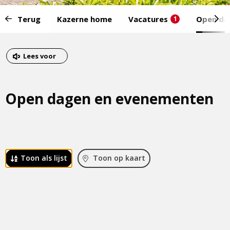
Start
Terug
Kazerne home
Vacatures
Open da
1
van
het
Eind
menu:
van
Dit
Lees voor
het
is
menu
een
Open dagen en evenementen
externe
pagina
 Toon als lijst
 Toon op kaart