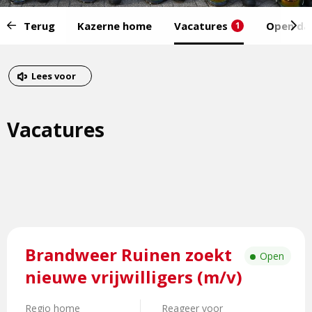
Start
Terug
Kazerne home
Vacatures
Open da
1
van
het
Eind
menu:
van
Dit
Lees voor
het
is
menu
een
Vacatures
externe
pagina
Lees
Brandweer Ruinen zoekt
meer
Open
over
nieuwe vrijwilligers (m/v)
Brandweer
Ruinen
Regio home
Reageer voor