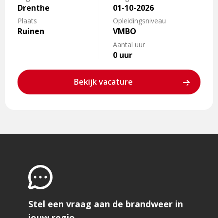
zoekt
Drenthe
01-10-2026
nieuwe
Plaats
Opleidingsniveau
vrijwilligers
Ruinen
VMBO
(m/v)
Aantal uur
0 uur
Bekijk vacature
Stel een vraag aan de brandweer in
jouw regio