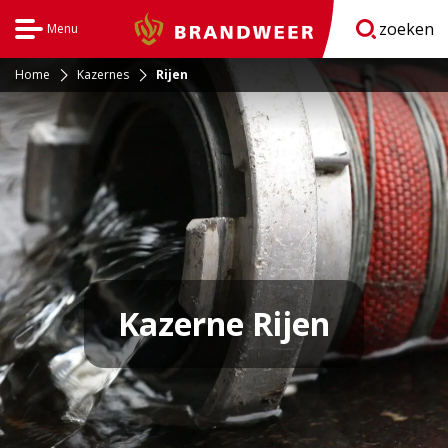
zoeken
Menu
Brandweer
Open
navigatie
Home
Kazernes
Rijen
Kazerne Rijen