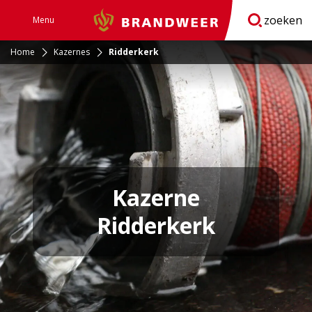
zoeken
Menu
Brandweer
Open
navigatie
Home
Kazernes
Ridderkerk
Kazerne
Ridderkerk