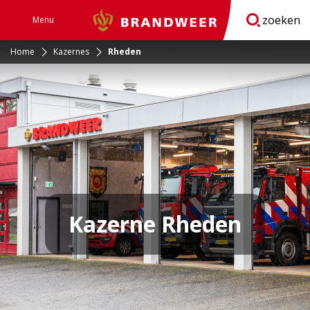
zoeken
Menu
Brandweer
Open
navigatie
Home
Kazernes
Rheden
Kazerne Rheden