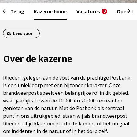
Start
Terug
Kazerne home
Vacatures
Open da
0
van
het
Eind
menu:
van
Lees voor
het
menu
Over de kazerne
Rheden, gelegen aan de voet van de prachtige Posbank,
is een uniek dorp met een bijzonder karakter. Onze
brandweerpost speelt een belangrijke rol in dit gebied,
waar jaarlijks tussen de 10.000 en 20.000 recreanten
genieten van de natuur. Met de Posbank als centraal
punt in ons uitrukgebied, staan wij als brandweerpost
Rheden altijd klaar om in actie te komen, of het nu gaat
om incidenten in de natuur of in het dorp zelf.