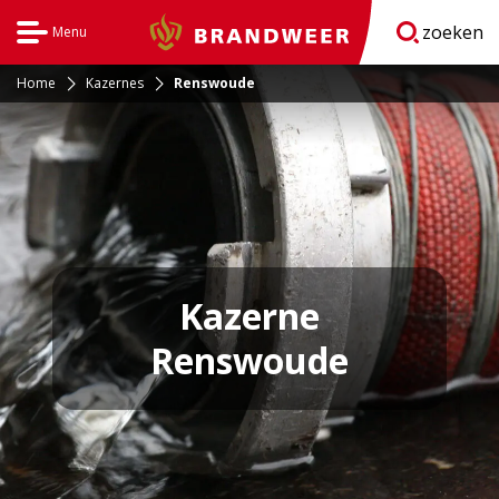
zoeken
Menu
Brandweer
Open
navigatie
Home
Kazernes
Renswoude
Kazerne
Renswoude