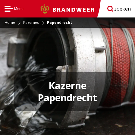
zoeken
Menu
Brandweer
Open
navigatie
Home
Kazernes
Papendrecht
Kazerne
Papendrecht