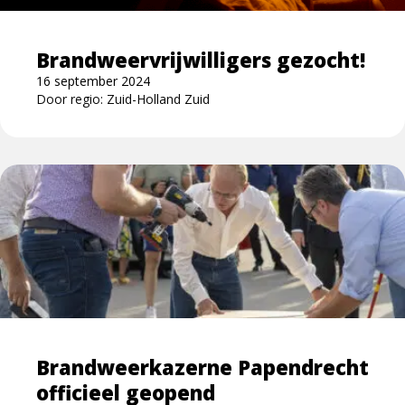
Brandweervrijwilligers gezocht!
16 september 2024
Door regio: Zuid-Holland Zuid
Lees
meer
over
Brandweerkazerne
Papendrecht
officieel
geopend
Brandweerkazerne Papendrecht
officieel geopend