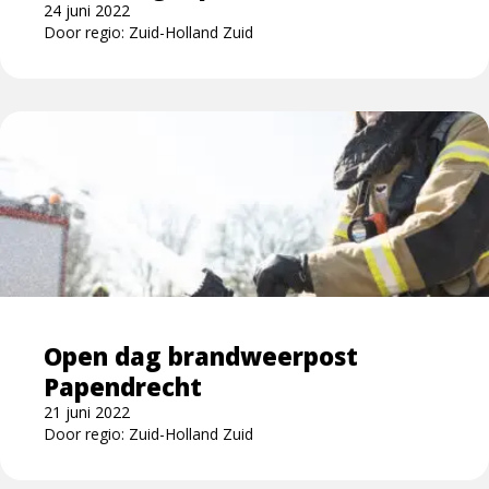
24 juni 2022
Door regio: Zuid-Holland Zuid
Lees
meer
over
Open
dag
brandweerpost
Papendrecht
Open dag brandweerpost
Papendrecht
21 juni 2022
Door regio: Zuid-Holland Zuid