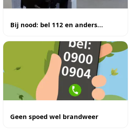
en
anders…
Bij nood: bel 112 en anders…
Lees
meer
over
Geen
spoed
wel
brandweer
Geen spoed wel brandweer