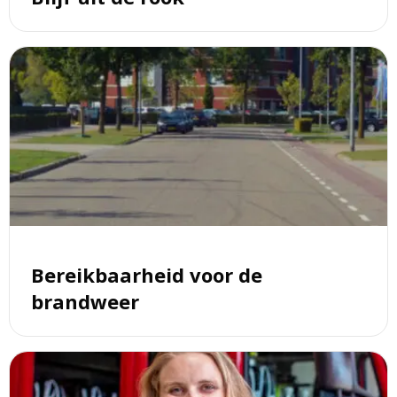
Lees
meer
over
Bereikbaarheid
voor
de
brandweer
Bereikbaarheid voor de
brandweer
Lees
meer