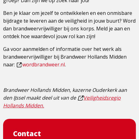
groep? Dan zijn we op zoek naar jou!
Ben je klaar om jezelf te ontwikkelen en een onmisbare
bijdrage te leveren aan de veiligheid in jouw buurt? Word
dan brandweervrijwilliger bij ons korps. Meld je aan en
ontdek hoe waardevol jouw rol kan zijn!
Ga voor aanmelden of informatie over het werk als
brandweervrijwilliger bij Brandweer Hollands Midden
naar:
wordbrandweer.nl
.
Dit
is
een
Brandweer Hollands Midden, kazerne Ouderkerk aan
externe
den IJssel maakt deel uit van de
Veiligheidsregio
pagina
Dit
Hollands Midden.
is
een
externe
Contact
pagina