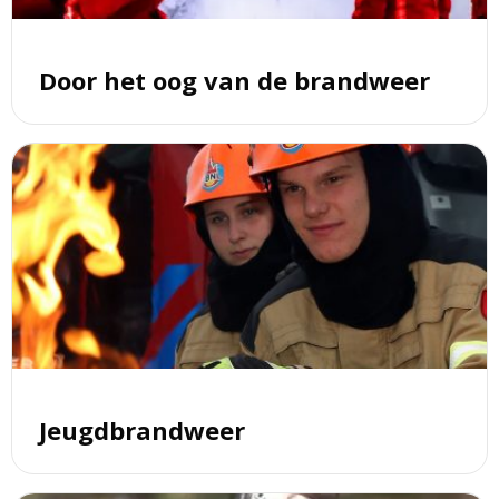
brandweer
Door het oog van de brandweer
Lees
meer
over
Jeugdbrandweer
Jeugdbrandweer