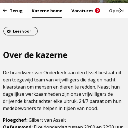
Start
Terug
Kazerne home
Vacatures
Open da
0
van
het
Eind
menu:
van
Dit
Lees voor
het
is
menu
een
Over de kazerne
externe
pagina
De brandweer van Ouderkerk aan den IJssel bestaat uit
een toegewijd team van vrijwilligers die dag en nacht
klaarstaan om mensen en dieren te redden. Naast hun
dagelijkse werkzaamheden zijn onze vrijwilligers de
drijvende kracht achter elke uitruk, 24/7 paraat om hun
medebewoners te helpen in tijden van nood.
Ploegchef:
Gilbert van Asselt
Oefenavond:
Elke donderdag tussen 20:00 en 22:30 uur