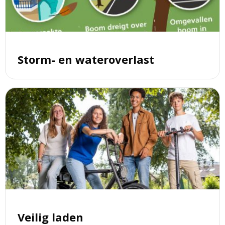
Storm- en wateroverlast
Lees
meer
over
Veilig
laden
Veilig laden