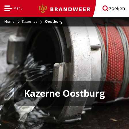
zoeken
Menu
Brandweer
Open
navigatie
Home
Kazernes
Oostburg
Kazerne Oostburg