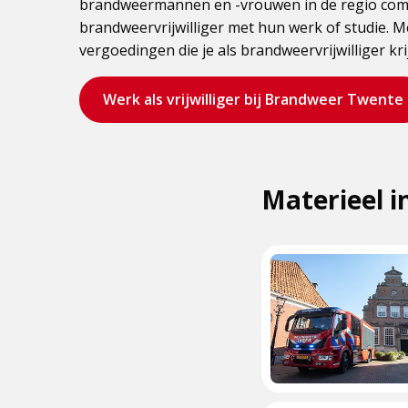
brandweermannen en -vrouwen in de regio comb
brandweervrijwilliger met hun werk of studie. M
vergoedingen die je als brandweervrijwilliger kri
Bezoek
Werk als vrijwilliger bij Brandweer Twente
de
pagina
Materieel i
Klik