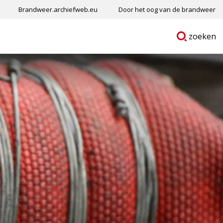
Brandweer.archiefweb.eu
Door het oog van de brandweer
Ga
p
zoeken
naar