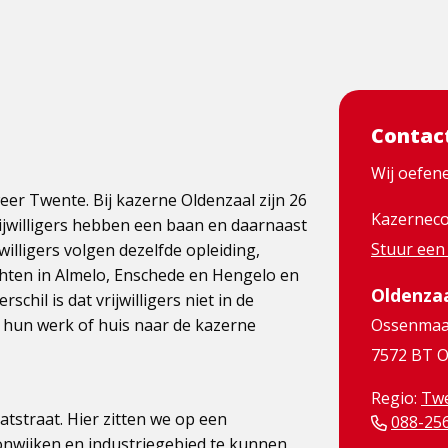
Contac
Wij oefen
r Twente. Bij kazerne Oldenzaal zijn 26
Kazerneco
ijwilligers hebben een baan en daarnaast
Stuur een
rijwilligers volgen dezelfde opleiding,
chten in Almelo, Enschede en Hengelo en
Oldenza
chil is dat vrijwilligers niet in de
t hun werk of huis naar de kazerne
Ossenmaat
7572 BT O
Regio:
Tw
tstraat. Hier zitten we op een
088-25
oonwijken en industriegebied te kunnen