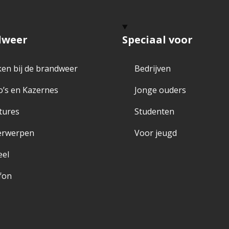
dweer
Speciaal voor
en bij de brandweer
Bedrijven
o’s en Kazernes
Jonge ouders
tures
Studenten
erwerpen
Voor jeugd
eel
fon