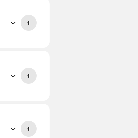
Lees
1
meer
overHaakarmvoertuig
Lees
1
meer
overHoogwerker
Lees
1
meer