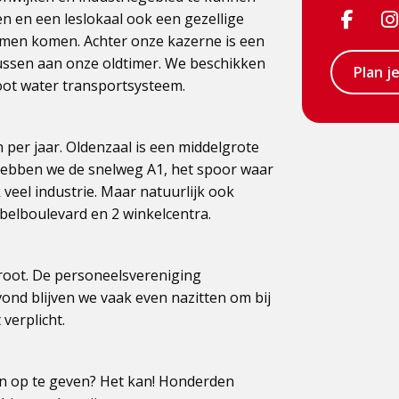
Visit
 en een leslokaal ook een gezellige
amen komen. Achter onze kazerne is een
Face
ussen aan onze oldtimer. We beschikken
Plan j
page
ot water transportsysteem.
 per jaar. Oldenzaal is een middelgrote
 hebben we de snelweg A1, het spoor waar
veel industrie. Maar natuurlijk ook
elboulevard en 2 winkelcentra.
groot. De personeelsvereniging
vond blijven we vaak even nazitten om bij
 verplicht.
an op te geven? Het kan! Honderden