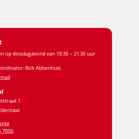
t
en op dinsdagavond van 19.30 – 21.30 uur
ördinator: Rob Abbenhuis
 mail
al
straat 1
ldenzaal
ente
6 7000