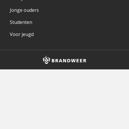
Jonge ouders
Studenten
Voor jeugd
Brandweer
logo
en
homepagelink