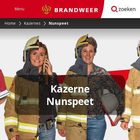
zoeken
Menu
Brandweer
Open
navigatie
Home
Kazernes
Nunspeet
Kazerne
Nunspeet