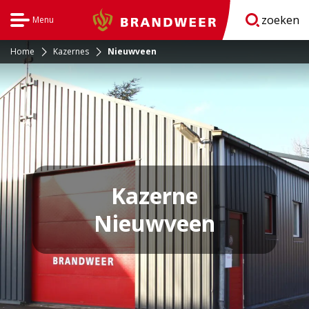
zoeken
Menu
Brandweer
Open
navigatie
Home
Kazernes
Nieuwveen
Kazerne
Nieuwveen