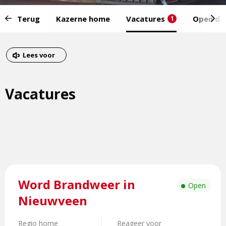
Start
Terug
Kazerne home
Vacatures
Open da
1
van
het
Eind
menu:
van
Dit
Lees voor
het
is
menu
een
Vacatures
externe
pagina
Lees
Word Brandweer in
meer
Open
over
Nieuwveen
Word
Brandweer
Regio home
Reageer voor