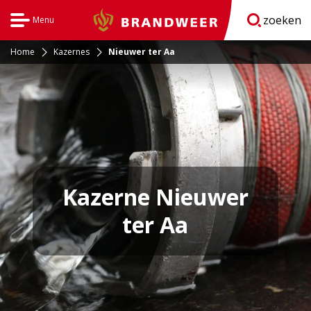
zoeken
Menu
Brandweer
Open
navigatie
Home
Kazernes
Nieuwer ter Aa
Kazerne Nieuwer
ter Aa