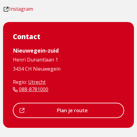
is
een
Dit
Instagram
een
externe
is
externe
pagina
een
pagina
externe
Contact
pagina
Nieuwegein-zuid
Henri Dunantlaan 1
3434 CH Nieuwegein
Regio:
Utrecht
088-8781000
Dit
Plan je route
is
een
externe