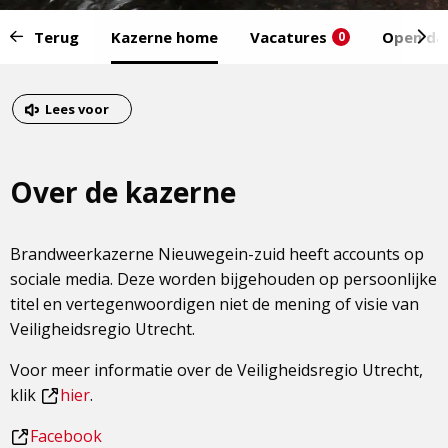
Start
Terug
Kazerne home
Vacatures
Open da
0
van
het
Eind
menu:
van
Dit
Lees voor
het
is
menu
een
Over de kazerne
externe
pagina
Brandweerkazerne Nieuwegein-zuid heeft accounts op
sociale media. Deze worden bijgehouden op persoonlijke
titel en vertegenwoordigen niet de mening of visie van
Veiligheidsregio Utrecht.
Voor meer informatie over de Veiligheidsregio Utrecht,
klik
hier
.
Dit
Dit
Facebook
is