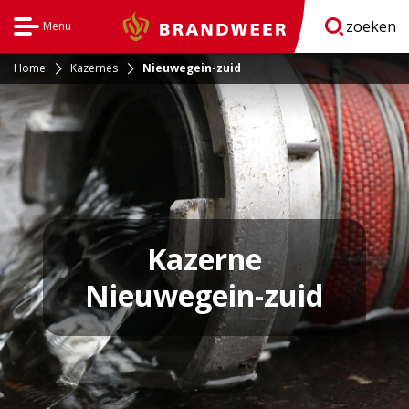
zoeken
Menu
Brandweer
Open
navigatie
Home
Kazernes
Nieuwegein-zuid
Kazerne
Nieuwegein-zuid