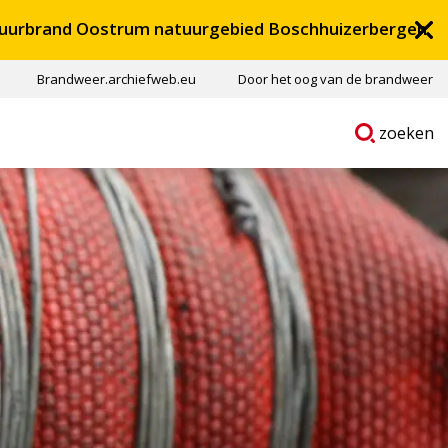
uurbrand Oostrum natuurgebied Boschhuizerbergen
Brandweer.archiefweb.eu
Door het oog van de brandweer
Ga
p
zoeken
naar