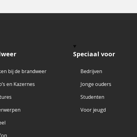
dweer
Speciaal voor
en bij de brandweer
Bedrijven
o’s en Kazernes
Jonge ouders
tures
Studenten
erwerpen
Voor jeugd
eel
fon