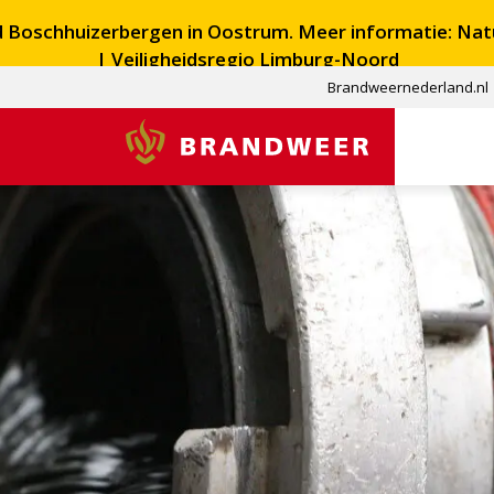
ed Boschhuizerbergen in Oostrum. Meer informatie:
Nat
| Veiligheidsregio Limburg-Noord
Brandweernederland.nl
Brandweer