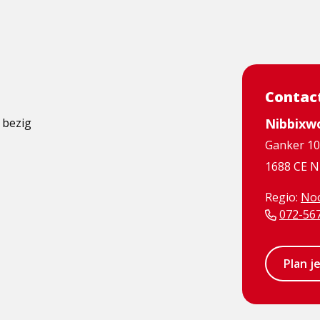
Contac
 bezig
Nibbixw
Ganker 1
1688 CE N
Regio:
Noo
072-56
Plan j