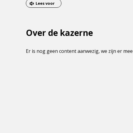
van
Lees voor
het
menu
Over de kazerne
Er is nog geen content aanwezig, we zijn er mee