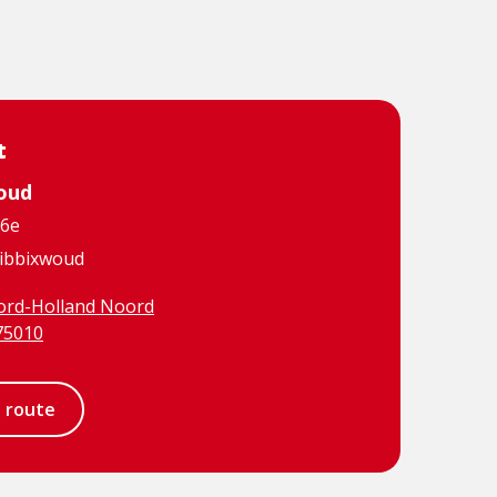
t
oud
06e
ibbixwoud
rd-Holland Noord
75010
e route