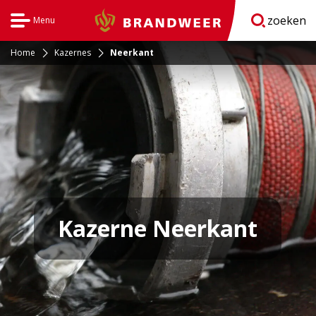
zoeken
Menu
Brandweer
Open
navigatie
Home
Kazernes
Neerkant
Kazerne Neerkant