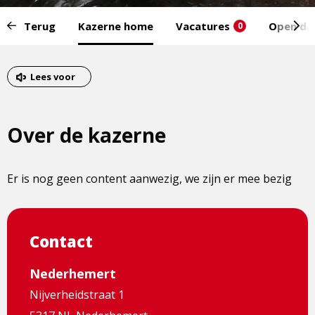
Start
Terug
Kazerne home
Vacatures
Open da
0
van
het
Eind
menu:
van
Lees voor
het
menu
Over de kazerne
Er is nog geen content aanwezig, we zijn er mee bezig
Contact
Nederhemert
Nijverheidstraat 1