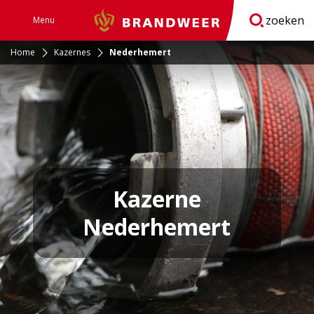
zoeken
Menu
Brandweer
Open
navigatie
Home
Kazernes
Nederhemert
Kazerne
Nederhemert