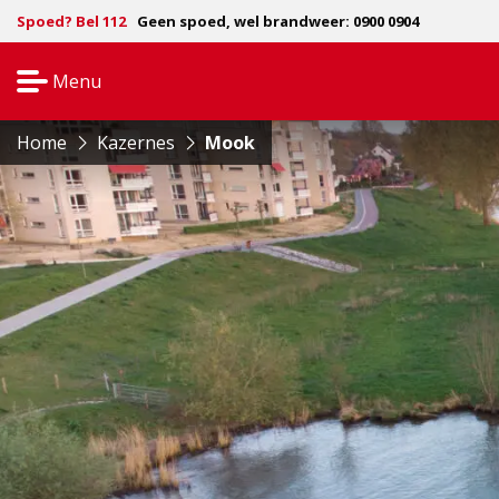
Spoed? Bel 112
Geen spoed, wel brandweer: 0900 0904
Menu
Open
navigatie
Home
Kazernes
Mook