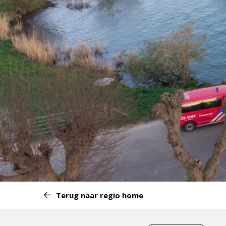
Start
Terug naar regio home
van
het
Eind
menu: