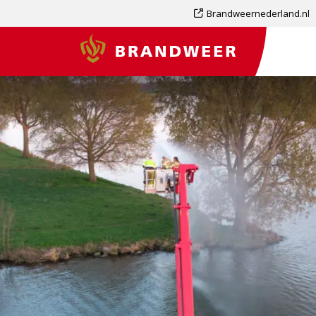
Dit
Brandweernederland.nl
is
Brandweer
een
externe
pagina