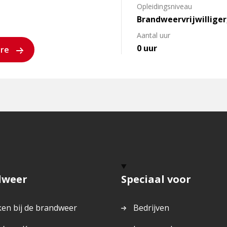
Opleidingsniveau
Brandweervrijwillige
Aantal uur
0 uur
ure
dweer
Speciaal voor
en bij de brandweer
Bedrijven