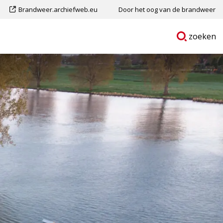
Dit
Brandweer.archiefweb.eu
Door het oog van de brandweer
is
Ga
p
zoeken
een
naar
externe
pagina