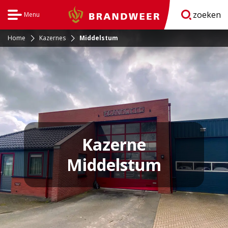
zoeken
Menu
Brandweer
Open
navigatie
Home
Kazernes
Middelstum
Kazerne
Middelstum