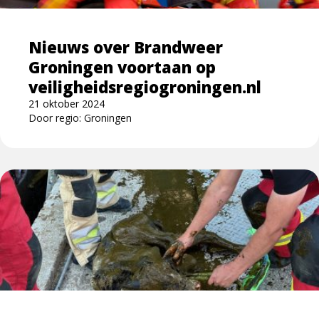
voortaan
op
Nieuws over Brandweer
veiligheidsregiogroningen.nl
Groningen voortaan op
veiligheidsregiogroningen.nl
21 oktober 2024
Door regio: Groningen
Lees
meer
over
Mestteam
als
specialisme:
veel
geduld
en