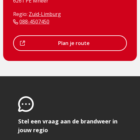
6261 PE Mheer
Regio:
Zuid-Limburg
088-4507450
Dit
Plan je route
is
een
externe
pagina
Stel een vraag aan de brandweer in
jouw regio