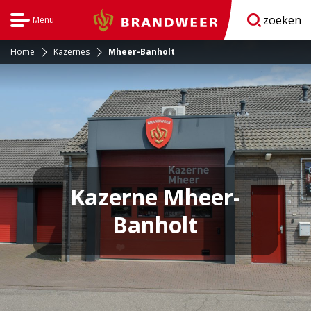
zoeken
Menu
Brandweer
Open
navigatie
Home
Kazernes
Mheer-Banholt
Kazerne Mheer-
Banholt