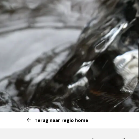
Start
Terug naar regio home
van
het
Eind
menu: