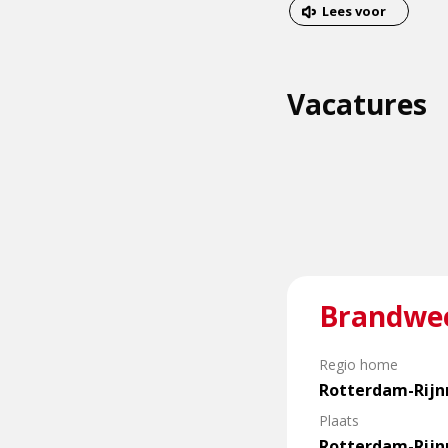
van
Dit
Lees voor
het
is
menu
een
Vacatures
externe
pagina
Lees
Brandweer
meer
over
Brandweervrijwilliger
Regio home
Rotterdam-Rij
Plaats
Rotterdam-Rij