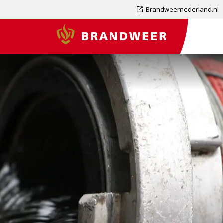
Dit
Brandweernederland.nl
is
Brandweer
een
externe
pagina