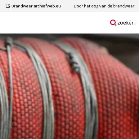
Dit
Brandweer.archiefweb.eu
Door het oog van de brandweer
is
Ga
p
zoeken
een
naar
externe
pagina