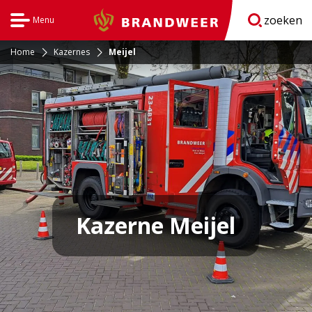
zoeken
Menu
Brandweer
Open
navigatie
Home
Kazernes
Meijel
Kazerne Meijel