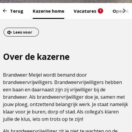
Start
Terug
Kazerne home
Vacatures
Open da
1
van
het
Eind
menu:
van
Dit
Lees voor
het
is
menu
een
Over de kazerne
externe
pagina
Brandweer Meijel wordt bemand door
brandweervrijwilligers. Brandweervrijwilligers hebben
een baan en daarnaast zijn zij vrijwilliger bij de
brandweer. Als brandweervrijwilliger doe je, samen met
jouw ploeg, ontzettend belangrijk werk. Je staat namelijk
klaar voor je buren, dorp of stad. Als collega’s klaren
jullie de klus, iets om trots op te zijn!
Als brandweervrijwilliger zit je niet te wachten op de