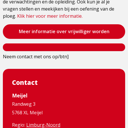
de verwachtingen en de opleiding. Ook kun je al je
vragen stellen en meekijken bij een oefening van de
ploeg.
Klik hier voor meer informatie.
Bezoek
Meer informatie over vrijwilliger worden
de
pagina
Bezoek
Neem contact met ons op/btn]
de
pagina
Contact
Meijel
Randweg 3
5768 XL Meijel
Regio:
Limburg-Noord