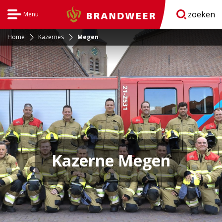
zoeken
Menu
Brandweer
Open
navigatie
Home
Kazernes
Megen
Kazerne Megen