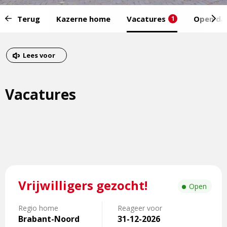
Start
Terug
Kazerne home
Vacatures
Open da
1
van
het
Eind
menu:
van
Dit
Lees voor
het
is
menu
een
Vacatures
externe
pagina
Lees
Vrijwilligers gezocht!
meer
Open
over
Vrijwilligers
Regio home
Reageer voor
Brabant-Noord
31-12-2026
gezocht!