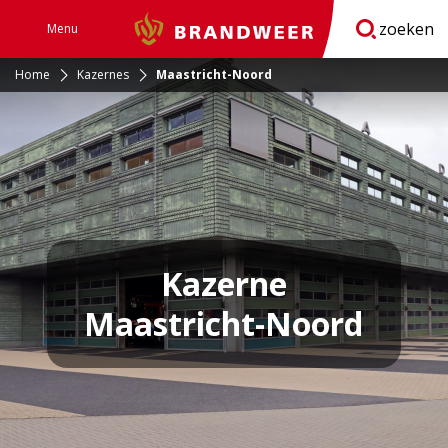
zoeken
Menu
Brandweer
Open
navigatie
Home
Kazernes
Maastricht-Noord
Kazerne
Maastricht-Noord