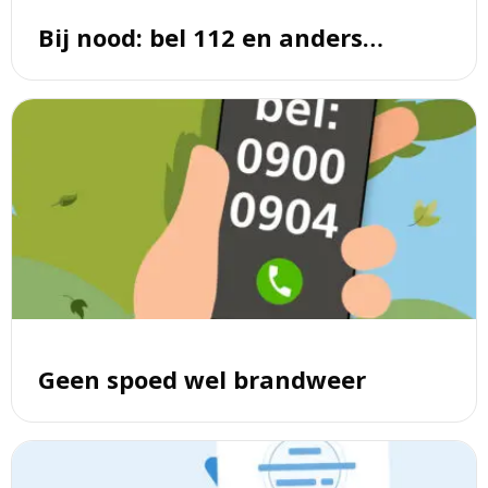
Bij nood: bel 112 en anders…
Lees
meer
over
Geen
spoed
wel
brandweer
Geen spoed wel brandweer
Lees
meer