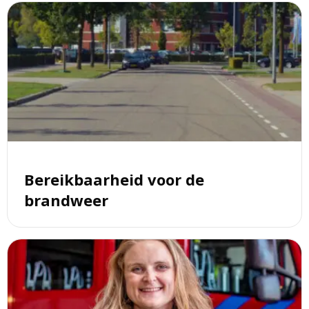
Lees
meer
over
Bereikbaarheid
voor
de
brandweer
Bereikbaarheid voor de
brandweer
Lees
meer
over
Brandweervrijwilliger