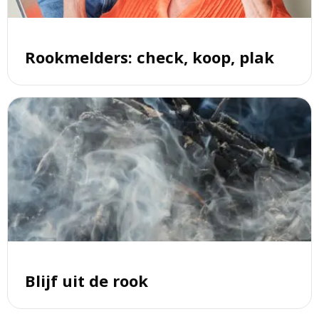
Rookmelders: check, koop, plak
Lees
meer
over
Blijf
uit
de
rook
Blijf uit de rook