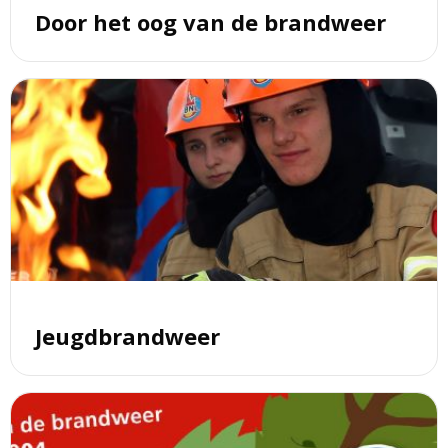
Door het oog van de brandweer
Lees
meer
over
Jeugdbrandweer
Jeugdbrandweer
Lees
meer