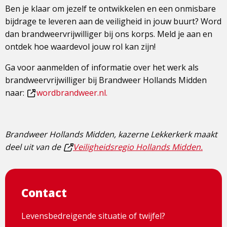
Ben je klaar om jezelf te ontwikkelen en een onmisbare
bijdrage te leveren aan de veiligheid in jouw buurt? Word
dan brandweervrijwilliger bij ons korps. Meld je aan en
ontdek hoe waardevol jouw rol kan zijn!
Ga voor aanmelden of informatie over het werk als
brandweervrijwilliger bij Brandweer Hollands Midden
naar:
wordbrandweer.nl.
Dit
is
een
Brandweer Hollands Midden, kazerne Lekkerkerk maakt
externe
deel uit van de
Veiligheidsregio Hollands Midden.
pagina
Dit
is
een
Contact
externe
pagina
Levensbedreigende situatie of twijfel?