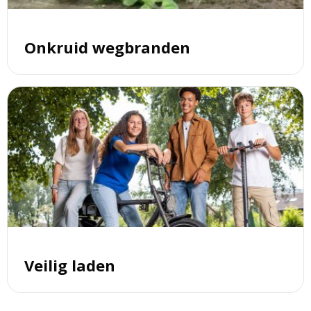
Onkruid wegbranden
Lees
meer
over
Veilig
laden
Veilig laden