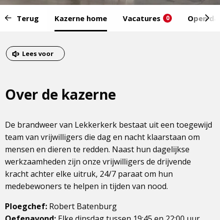
Start
Terug
Kazerne home
Vacatures
Open da
0
van
het
Eind
menu:
van
Dit
Lees voor
het
is
menu
een
Over de kazerne
externe
pagina
De brandweer van Lekkerkerk bestaat uit een toegewijd
team van vrijwilligers die dag en nacht klaarstaan om
mensen en dieren te redden. Naast hun dagelijkse
werkzaamheden zijn onze vrijwilligers de drijvende
kracht achter elke uitruk, 24/7 paraat om hun
medebewoners te helpen in tijden van nood.
Ploegchef:
Robert Batenburg
Oefenavond:
Elke dinsdag tussen 19:45 en 22:00 uur.