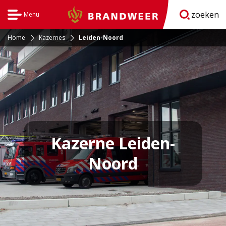
zoeken
Menu
Brandweer
Open
navigatie
Home
Kazernes
Leiden-Noord
Kazerne Leiden-
Noord