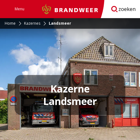
zoeken
Menu
Brandweer
Open
navigatie
Home
Kazernes
Landsmeer
Kazerne
Landsmeer