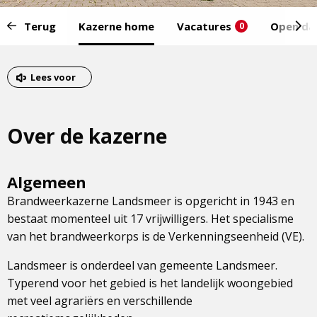
Start
Terug
Kazerne home
Vacatures
Open da
0
van
het
Eind
menu:
van
Lees voor
het
menu
Over de kazerne
Algemeen
Brandweerkazerne Landsmeer is opgericht in 1943 en
bestaat momenteel uit 17 vrijwilligers. Het specialisme
van het brandweerkorps is de Verkenningseenheid (VE).
Landsmeer is onderdeel van gemeente Landsmeer.
Typerend voor het gebied is het landelijk woongebied
met veel agrariërs en verschillende