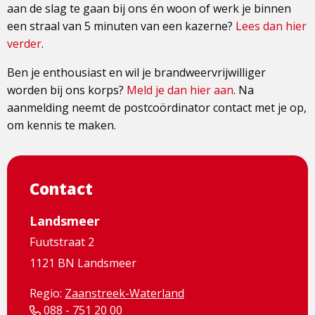
aan de slag te gaan bij ons én woon of werk je binnen
een straal van 5 minuten van een kazerne?
Lees dan hier
verder
.
Ben je enthousiast en wil je brandweervrijwilliger
worden bij ons korps?
Meld je dan hier aan
. Na
aanmelding neemt de postcoördinator contact met je op,
om kennis te maken.
Contact
Landsmeer
Fuutstraat 2
1121 BN Landsmeer
Regio:
Zaanstreek-Waterland
088 - 751 20 00