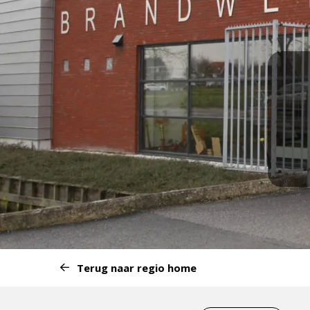
Start
Terug naar regio home
van
het
Eind
menu: