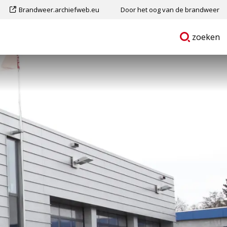
Dit
Brandweer.archiefweb.eu
Door het oog van de brandweer
is
Ga
p
zoeken
een
naar
externe
pagina