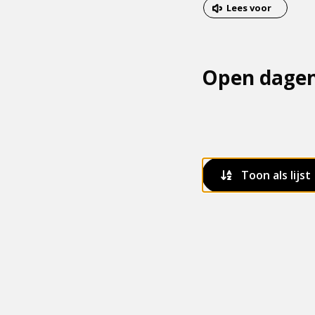
van
Dit
Lees voor
het
is
menu
een
externe
Open dage
pagina
Toon als lijst