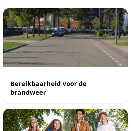
Lees
meer
over
Bereikbaarheid
voor
de
brandweer
Bereikbaarheid voor de
brandweer
Lees
meer
over