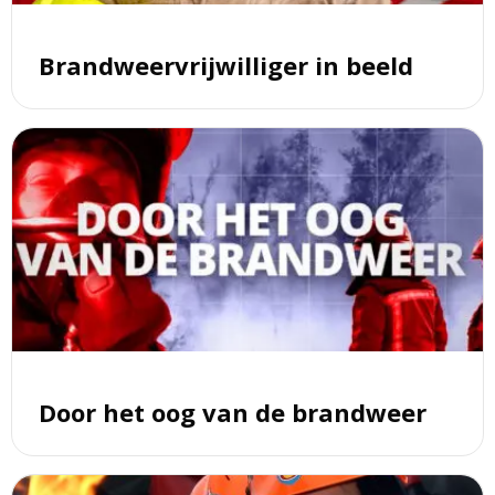
Brandweervrijwilliger in beeld
Lees
meer
over
Door
het
oog
van
de
brandweer
Door het oog van de brandweer
Lees