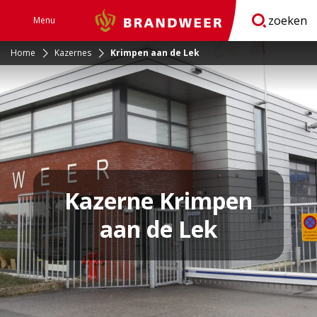
zoeken
Menu
Brandweer
Open
navigatie
Home
Kazernes
Krimpen aan de Lek
Kazerne Krimpen
aan de Lek