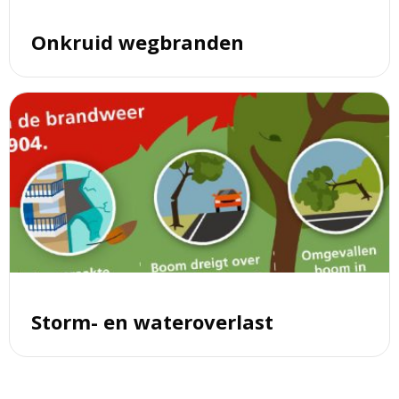
Onkruid wegbranden
Lees
meer
over
Storm-
en
wateroverlast
Storm- en wateroverlast