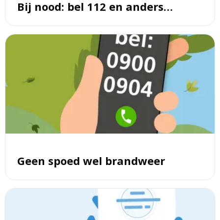
Bij nood: bel 112 en anders…
Lees
meer
over
Geen
spoed
wel
brandweer
Geen spoed wel brandweer
Lees
meer
over