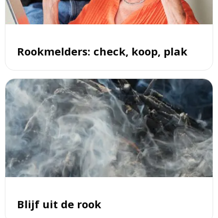
plak
Rookmelders: check, koop, plak
Lees
meer
over
Blijf
uit
de
rook
Blijf uit de rook