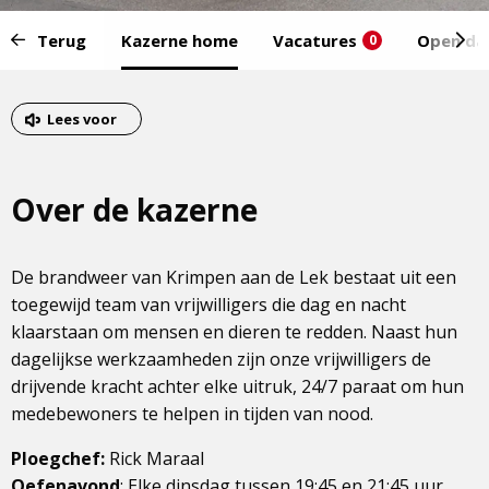
Start
Terug
Kazerne home
Vacatures
Open da
0
van
het
Eind
menu:
van
Lees voor
het
menu
Over de kazerne
De brandweer van Krimpen aan de Lek bestaat uit een
toegewijd team van vrijwilligers die dag en nacht
klaarstaan om mensen en dieren te redden. Naast hun
dagelijkse werkzaamheden zijn onze vrijwilligers de
drijvende kracht achter elke uitruk, 24/7 paraat om hun
medebewoners te helpen in tijden van nood.
Ploegchef:
Rick Maraal
Oefenavond
: Elke dinsdag tussen 19:45 en 21:45 uur