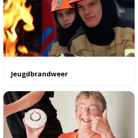
meer
over
Jeugdbrandweer
Jeugdbrandweer
Lees
meer
over
Rookmelders:
check,
koop,