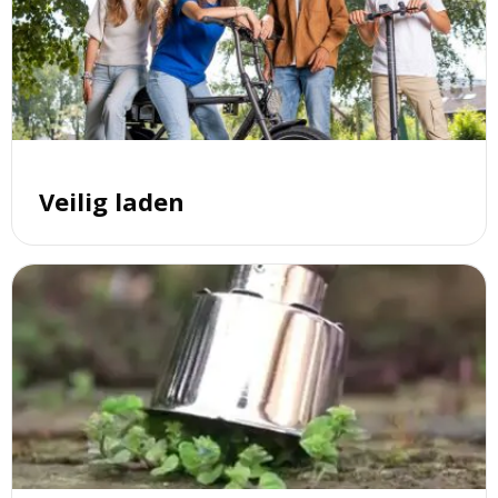
Veilig
laden
Veilig laden
Lees
meer
over
Onkruid
wegbranden