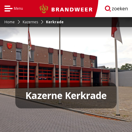
zoeken
Menu
Brandweer
Open
navigatie
Home
Kazernes
Kerkrade
Kazerne Kerkrade