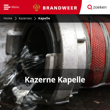
zoeken
Menu
Brandweer
Open
navigatie
Home
Kazernes
Kapelle
Kazerne Kapelle