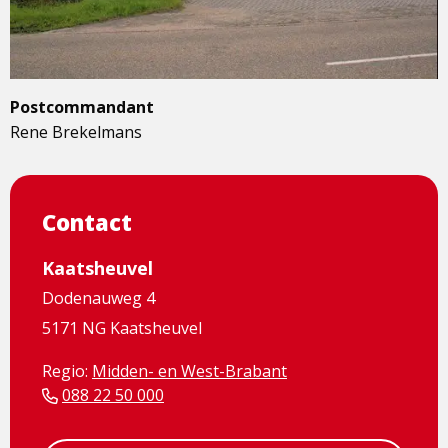
Postcommandant
Rene Brekelmans
Contact
Kaatsheuvel
Dodenauweg 4
5171 NG Kaatsheuvel
Regio:
Midden- en West-Brabant
088 22 50 000