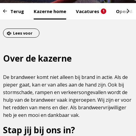
Start
Terug
Kazerne home
Vacatures
Open da
1
van
het
Eind
menu:
van
Lees voor
het
menu
Over de kazerne
De brandweer komt niet alleen bij brand in actie. Als de
pieper gaat, kan er van alles aan de hand zijn. Ook bij
stormschade, rampen en verkeersongevallen wordt de
hulp van de brandweer vaak ingeroepen. Wij zijn er voor
het redden van mens en dier. Als brandweervrijwilliger
heb je een mooi en dankbaar vak.
Stap jij bij ons in?