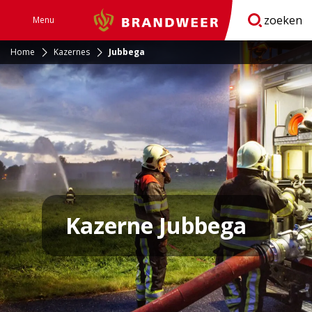
zoeken
Menu
Brandweer
Open
navigatie
Home
Kazernes
Jubbega
Kazerne Jubbega