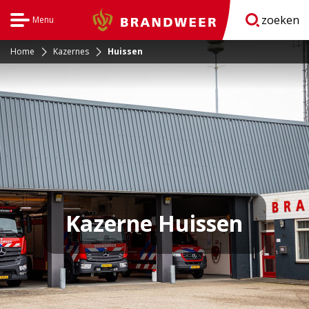
zoeken
Menu
Brandweer
Open
navigatie
Home
Kazernes
Huissen
Kazerne Huissen