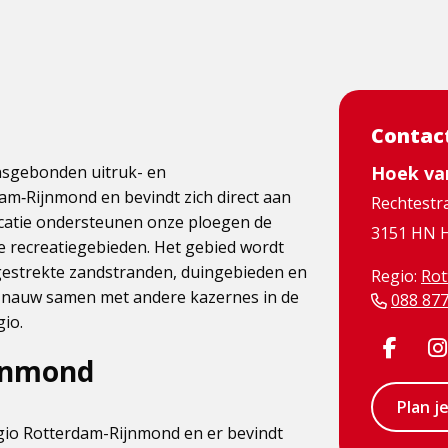
Contac
nsgebonden uitruk- en
Hoek va
m‑Rijnmond en bevindt zich direct aan
Rechtestr
locatie ondersteunen onze ploegen de
3151 HN H
de recreatiegebieden. Het gebied wordt
estrekte zandstranden, duingebieden en
Regio:
Rot
 nauw samen met andere kazernes in de
088 87
gio.
Visit
jnmond
Face
Plan j
page
gio Rotterdam-Rijnmond en er bevindt