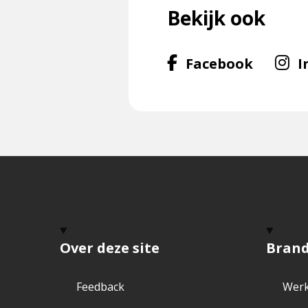
Bekijk ook
Volg
Facebook
I
ons
op
Facebo
f
Over deze site
Bran
Feedback
Werk