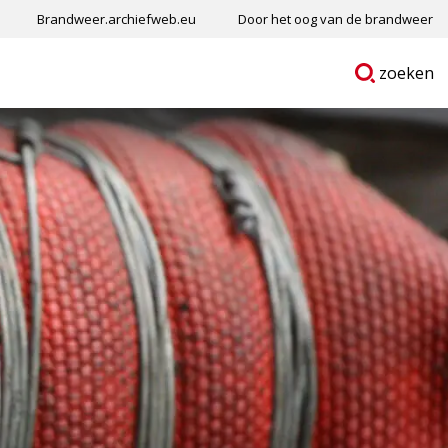
Brandweer.archiefweb.eu
Door het oog van de brandweer
Ga
p
zoeken
naar