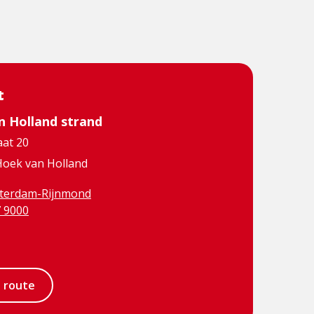
t
n Holland strand
aat 20
oek van Holland
terdam-Rijnmond
7 9000
Visit
book
Instagram
e route
page