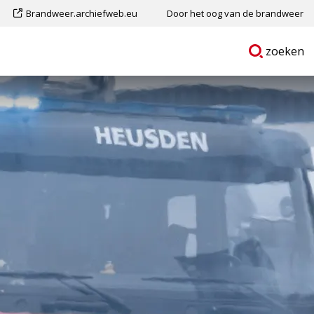
Dit
Brandweer.archiefweb.eu
Door het oog van de brandweer
is
Ga
p
zoeken
een
naar
externe
pagina