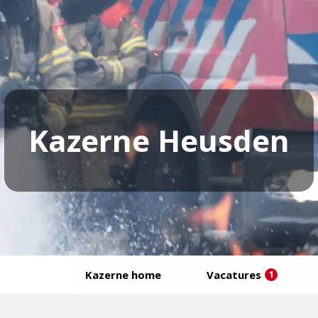
Kazerne Heusden
Kazerne home
Vacatures
1