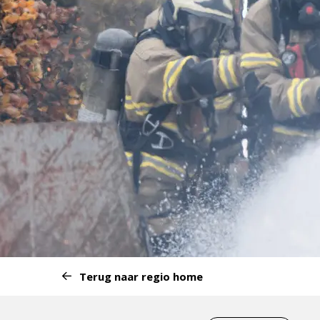
Start
Terug naar regio home
van
het
Eind
menu: