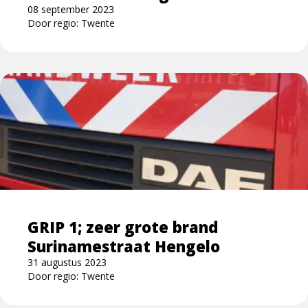
08 september 2023
Door regio: Twente
Lees
meer
over
GRIP
1;
zeer
grote
brand
Surinamestraat
GRIP 1; zeer grote brand
Hengelo
Surinamestraat Hengelo
31 augustus 2023
Door regio: Twente