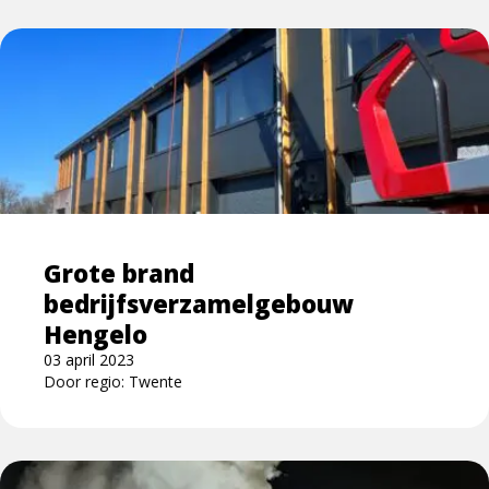
Lees
meer
over
Grote
brand
bedrijfsverzamelgebouw
Hengelo
Grote brand
bedrijfsverzamelgebouw
Hengelo
03 april 2023
Door regio: Twente
Lees