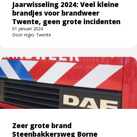
Jaarwisseling 2024: Veel kleine
brandweer
brandjes voor brandweer
Twente,
geen
Twente, geen grote incidenten
grote
01 januari 2024
incidenten
Door regio: Twente
Lees
meer
over
Zeer
grote
brand
Steenbakkersweg
Borne
Zeer grote brand
Steenbakkersweg Borne