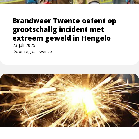
grootschalig
incident
Brandweer Twente oefent op
met
grootschalig incident met
extreem
geweld
extreem geweld in Hengelo
in
23 juli 2025
Hengelo
Door regio: Twente
Lees
meer
over
Jaarwisseling
2024:
Veel
kleine
brandjes
voor