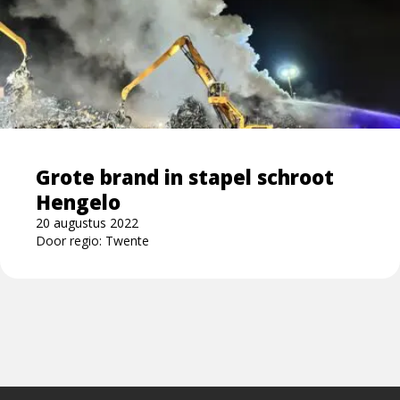
meer
over
Grote
brand
in
stapel
schroot
Hengelo
Grote brand in stapel schroot
Hengelo
20 augustus 2022
Door regio: Twente