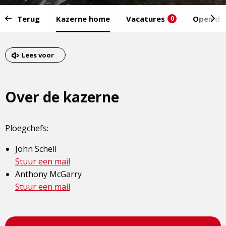
Start
Terug
Kazerne home
Vacatures
Open da
0
van
het
Eind
menu:
van
Lees voor
het
menu
Over de kazerne
Ploegchefs:
John Schell
Stuur een mail
Anthony McGarry
Stuur een mail