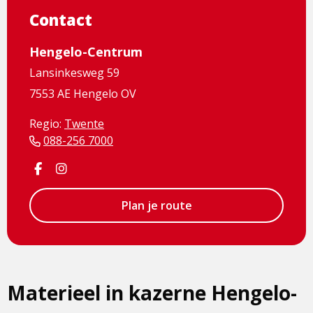
Contact
Hengelo-Centrum
Lansinkesweg 59
7553 AE Hengelo OV
Regio:
Twente
088-256 7000
Visit
Visit
Facebook
Instagram
page
page
Plan je route
Materieel in kazerne Hengelo-