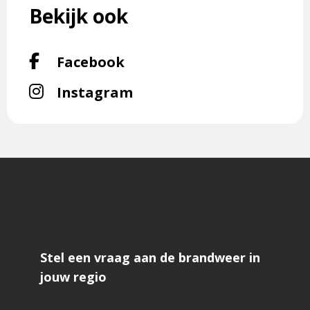
om
Bekijk ook
te
vergroten
Volg
Facebook
ons
Volg
Instagram
op
ons
Facebook-
op
f
Instagram
Stel een vraag aan de brandweer in
jouw regio