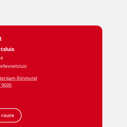
t
tsluis
5a
ellevoetsluis
terdam-Rijnmond
7 9000
Visit
book
Instagram
e route
page