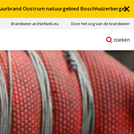
uurbrand Oostrum natuurgebied Boschhuizerbergen
Brandweer.archiefweb.eu
Door het oog van de brandweer
Ga
p
zoeken
naar