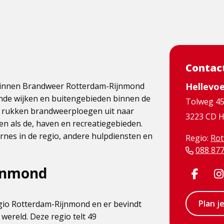
Contac
s binnen Brandweer Rotterdam-Rijnmond
Hellevoe
ende wijken en buitengebieden binnen de
Tolweg 4
 rukken brandweerploegen uit naar
3223 CD H
n als de, haven en recreatiegebieden.
nes in de regio, andere hulpdiensten en
Regio:
Rot
088 87
jnmond
Visit
Face
Plan j
gio Rotterdam-Rijnmond en er bevindt
page
wereld. Deze regio telt 49