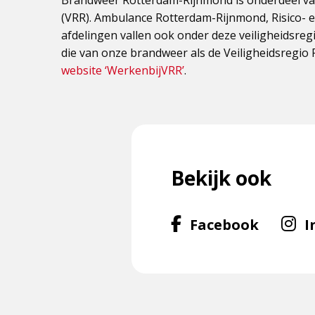
Brandweer Rotterdam-Rijnmond is onderdeel va
(VRR). Ambulance Rotterdam-Rijnmond, Risico- 
afdelingen vallen ook onder deze veiligheidsreg
die van onze brandweer als de Veiligheidsregio
website ‘WerkenbijVRR’
.
Bekijk ook
Volg
Facebook
I
ons
op
Facebo
f