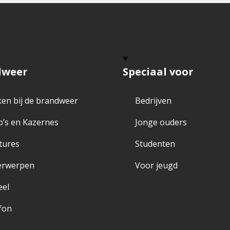
dweer
Speciaal voor
en bij de brandweer
Bedrijven
o’s en Kazernes
Jonge ouders
tures
Studenten
erwerpen
Voor jeugd
eel
fon