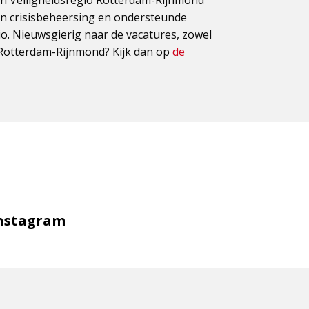
n Veiligheidsregio Rotterdam-Rijnmond
en crisisbeheersing en ondersteunde
io. Nieuwsgierig naar de vacatures, zowel
 Rotterdam-Rijnmond? Kijk dan op
de
Volg
nstagram
ons
op
ok-
Instagram