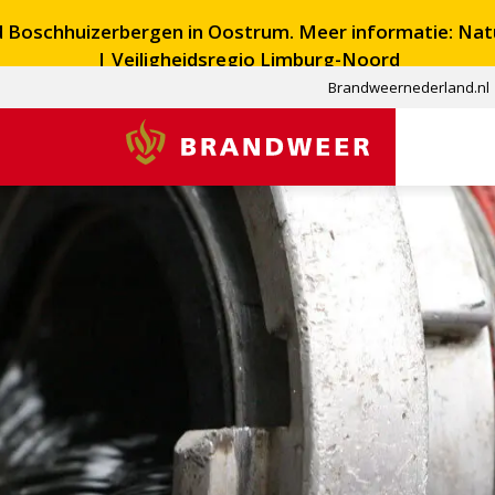
ed Boschhuizerbergen in Oostrum. Meer informatie:
Nat
| Veiligheidsregio Limburg-Noord
Brandweernederland.nl
Brandweer