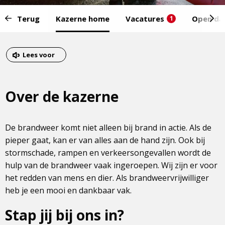
Start
Terug
Kazerne home
Vacatures
Open da
1
van
het
Eind
menu:
van
Dit
Lees voor
het
is
menu
een
Over de kazerne
externe
pagina
De brandweer komt niet alleen bij brand in actie. Als de
pieper gaat, kan er van alles aan de hand zijn. Ook bij
stormschade, rampen en verkeersongevallen wordt de
hulp van de brandweer vaak ingeroepen. Wij zijn er voor
het redden van mens en dier. Als brandweervrijwilliger
heb je een mooi en dankbaar vak.
Stap jij bij ons in?