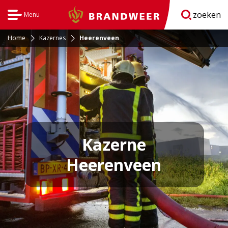
zoeken
Menu
Brandweer
Open
navigatie
Home
Kazernes
Heerenveen
Kazerne
Heerenveen