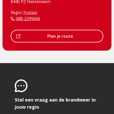
8445 PZ Heerenveen
Regio:
Fryslan
088-2299666
Dit
Plan je route
is
een
externe
pagina
Stel een vraag aan de brandweer in
jouw regio