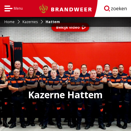
zoeken
Menu
Brandweer
Open
navigatie
Home
Kazernes
Hattem
Bekijk video
Kazerne Hattem